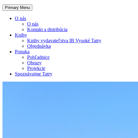
Primary Menu
O nás
O nás
Kontakt a distribúcia
Knihy
Knihy vydavateľstva IB Vysoké Tatry
Objednávka
Ponuka
Pohľadnice
Obrazy
Projekcie
Spoznávajme Tatry