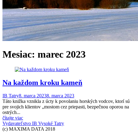
Mesiac:
marec 2023
Na každom kroku kameň
IB Tatry
8. marca 2023
8. marca 2023
Táto knižka vznikla z úcty k povolaniu horských vodcov, ktorí sú
pre svojich klientov „mostom cez priepasti, bezpečnou oporou na
ostrých...
čítajte viac
Vydavateľstvo IB Vysoké Tatry
(c) MAXIMA DATA 2018