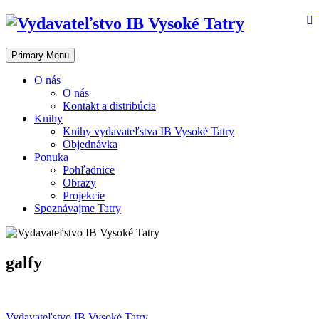
Skip
to
content
Primary Menu
O nás
O nás
Kontakt a distribúcia
Knihy
Knihy vydavateľstva IB Vysoké Tatry
Objednávka
Ponuka
Pohľadnice
Obrazy
Projekcie
Spoznávajme Tatry
galfy
Vydavateľstvo IB Vysoké Tatry