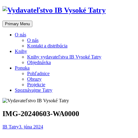
Skip
to
content
Primary Menu
O nás
O nás
Kontakt a distribúcia
Knihy
Knihy vydavateľstva IB Vysoké Tatry
Objednávka
Ponuka
Pohľadnice
Obrazy
Projekcie
Spoznávajme Tatry
IMG-20240603-WA0000
IB Tatry
3. júna 2024