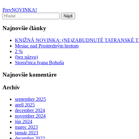
Post
Prev
NOVINKA!
Hľadať:
navigation
Najnovšie články
KNIŽNÁ NOVINKA: (NE)ZABUDNUTÉ TATRANSKÉ 
Mesiac nad Prostredným hrotom
2 %
(bez názvu)
Storočnica Ivana Bohuša
Najnovšie komentáre
Archív
september 2025
apríl 2025
december 2024
november 2024
jún 2024
marec 2023
január 2023
december 2022