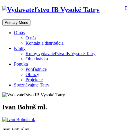
Skip
to
content
Primary Menu
O nás
O nás
Kontakt a distribúcia
Knihy
Knihy vydavateľstva IB Vysoké Tatry
Objednávka
Ponuka
Pohľadnice
Obrazy
Projekcie
Spoznávajme Tatry
Ivan Bohuš ml.
Ivan Bohuš ml.