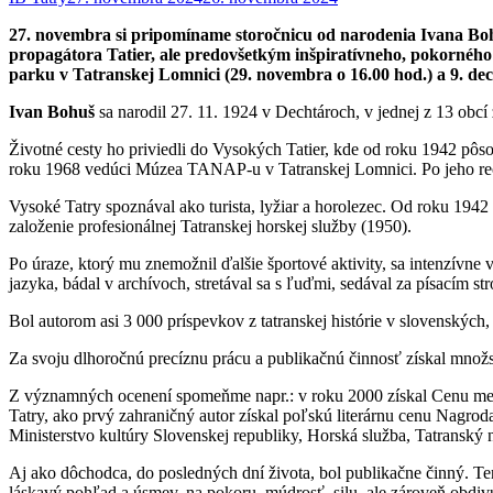
27. novembra si pripomíname storočnicu od narodenia Ivana Bohu
propagátora Tatier, ale predovšetkým inšpiratívneho, pokornéh
parku v Tatranskej Lomnici (29. novembra o 16.00 hod.) a 9. de
Ivan Bohuš
sa narodil 27. 11. 1924 v Dechtároch, v jednej z 13 ob
Životné cesty ho priviedli do Vysokých Tatier, kde od roku 1942 pôs
roku 1968 vedúci Múzea TANAP-u v Tatranskej Lomnici. Po jeho reo
Vysoké Tatry spoznával ako turista, lyžiar a horolezec. Od roku 19
založenie profesionálnej Tatranskej horskej služby (1950).
Po úraze, ktorý mu znemožnil ďalšie športové aktivity, sa intenzívne 
jazyka, bádal v archívoch, stretával sa s ľuďmi, sedával za písacím str
Bol autorom asi 3 000 príspevkov z tatranskej histórie v slovenských
Za svoju dlhoročnú precíznu prácu a publikačnú činnosť získal mno
Z významných ocenení spomeňme napr.: v roku 2000 získal Cenu mes
Tatry, ako prvý zahraničný autor získal poľskú literárnu cenu Nag
Ministerstvo kultúry Slovenskej republiky, Horská služba, Tatranský 
Aj ako dôchodca, do posledných dní života, bol publikačne činný. Te
láskavý pohľad a úsmev, na pokoru, múdrosť, silu, ale zároveň obdiv