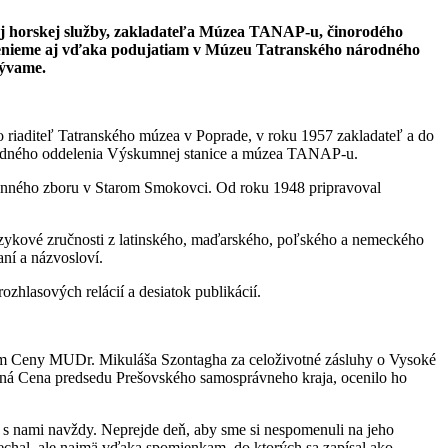
lnej horskej služby, zakladateľa Múzea TANAP-u, činorodého
ipomenieme aj vďaka podujatiam v Múzeu Tatranského národného
zývame.
o riaditeľ Tatranského múzea v Poprade, v roku 1957 zakladateľ a do
ovedného oddelenia Výskumnej stanice a múzea TANAP-u.
hranného zboru v Starom Smokovci. Od roku 1948 pripravoval
e jazykové zručnosti z latinského, maďarského, poľského a nemeckého
aní a názvosloví.
ozhlasových relácií a desiatok publikácií.
tom Ceny MUDr. Mikuláša Szontagha za celoživotné zásluhy o Vysoké
ená Cena predsedu Prešovského samosprávneho kraja, ocenilo ho
e s nami navždy. Neprejde deň, aby sme si nespomenuli na jeho
nechal, ale najmä vďaka spomienkam, do ktorých sa zapísal ako