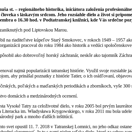
ša st. – regionálneho historika, iniciátora založenia profesioná
o človeka s láskavým srdcom. Jeho rozsiahle dielo a život si pr
cembra o 16.30 hod. v Podtatranskej knižnici, kde Vás srdečne po
cí zaniknutých pod Liptovskou Marou.
obil na riaditeľstve kúpeľov Starý Smokovec, v rokoch 1949 – 1957 ak
rganizácii pracoval do roku 1984 ako historik a vedúci spoločensk
42 pôsobil ako dobrovoľný horský záchranár, neskôr ako tajomník Zác
venoval najmä popularizácii tatranskej histórie. Využil svoje rozsiahl
ojom, aby prinášal poznatky z histórie Tatier, o ich osídľovaní, objavov
, českých, poľských a maďarských periodikách a zborníkoch, vyše 300 r
žstvo domácich a medzinárodných ocenení.
ta Vysoké Tatry za celoživotné dielo, v roku 2005 bol prvým laureá
roda Literacka im. Władysława Krygowskiego, v roku 2011 mu bola udel
národný park a mnoho ďalších inštitúcií.
nto svet opustil 11. 7. 2018 v Tatranskej Lomnici, no jeho odkaz ostan
uhodnú skromnosť. Je tu s nami nielen vďaka dielu, ktoré za sebou za