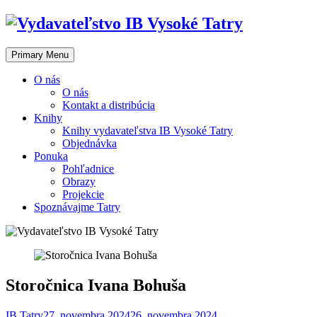
Skip
to
content
Primary Menu
O nás
O nás
Kontakt a distribúcia
Knihy
Knihy vydavateľstva IB Vysoké Tatry
Objednávka
Ponuka
Pohľadnice
Obrazy
Projekcie
Spoznávajme Tatry
Storočnica Ivana Bohuša
IB Tatry
27. novembra 2024
26. novembra 2024