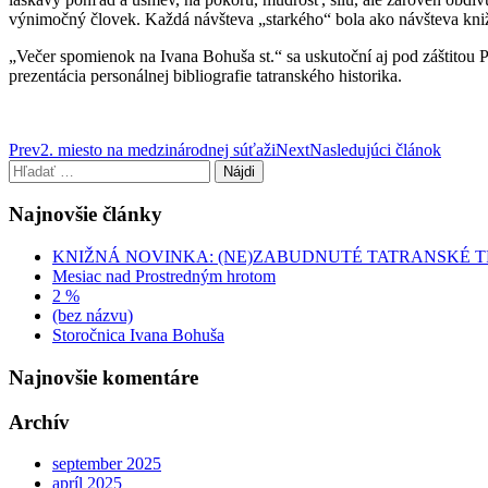
výnimočný človek. Každá návšteva „starkého“ bola ako návšteva kni
„Večer spomienok na Ivana Bohuša st.“ sa uskutoční aj pod záštitou
prezentácia personálnej bibliografie tatranského historika.
Post
Prev
2. miesto na medzinárodnej súťaži
Next
Nasledujúci článok
Hľadať:
navigation
Najnovšie články
KNIŽNÁ NOVINKA: (NE)ZABUDNUTÉ TATRANSKÉ 
Mesiac nad Prostredným hrotom
2 %
(bez názvu)
Storočnica Ivana Bohuša
Najnovšie komentáre
Archív
september 2025
apríl 2025